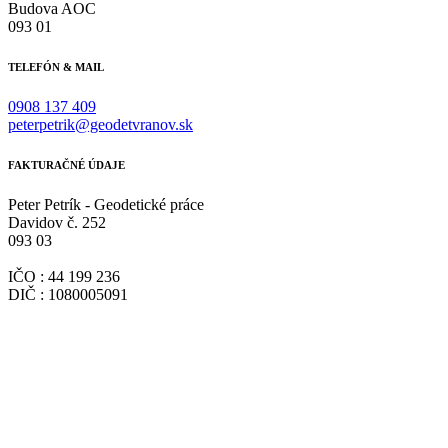
Budova AOC
093 01
TELEFÓN & MAIL
0908 137 409
peterpetrik@geodetvranov.sk
FAKTURAČNÉ ÚDAJE
Peter Petrík - Geodetické práce
Davidov č. 252
093 03
IČO : 44 199 236
DIČ : 1080005091
Budova AOC, Vranov nad Topľou