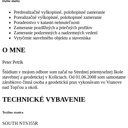
Ďalšie služby
Predrealizačné vyškopisné, polohopisné zameranie
Porealizačné vyškopisné, polohopisné zameranie
Poradenstvo v katastri nehnuteľnosti
Zameranie pozdlžných a priečných profilov
Zameranie podzemných a nadzemných vedení
Vytyčenie stavebného objektu a staveniska
O MNE
Peter Petrík
Štúdium v mojom odbore som začal na Strednej priemyselnej škole
stavebnej a geodetickej v Košiciach. Od 01.06.2008 som samostatne
zárobkovo činná osoba a geodetickú prax vykonávam vo Vranove
nad Topľou a okolí.
TECHNICKÉ VYBAVENIE
Totálna stanica
SOUTH NTS355R